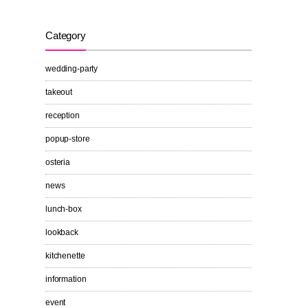
Category
wedding-party
takeout
reception
popup-store
osteria
news
lunch-box
lookback
kitchenette
information
event