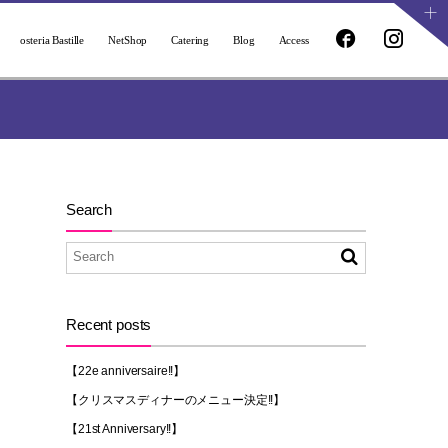
osteria Bastille
NetShop
Catering
Blog
Access
Search
Recent posts
【22e anniversaire!!】
【クリスマスディナーのメニュー決定!!】
【21st Anniversary!!】