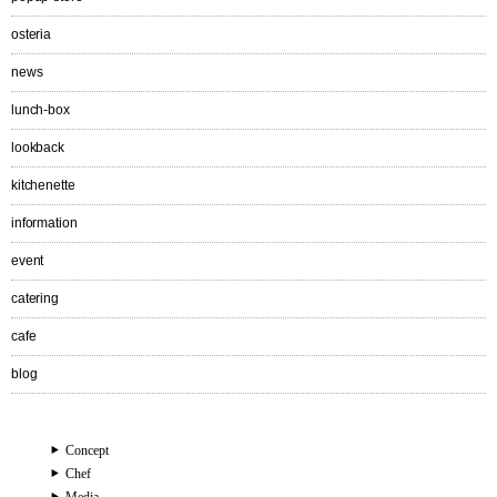
osteria
news
lunch-box
lookback
kitchenette
information
event
catering
cafe
blog
Concept
Chef