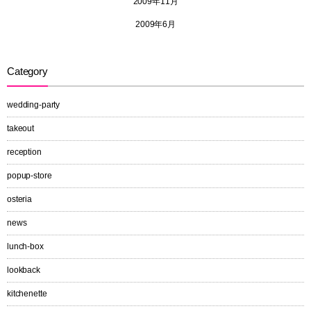
2009年11月
2009年6月
Category
wedding-party
takeout
reception
popup-store
osteria
news
lunch-box
lookback
kitchenette