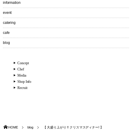
information
event
catering
cafe
blog
Concept
Chef
Media
Shop Info
Recruit
HOME
blog
【 大盛り上がり !! クリスマスディナー! 】