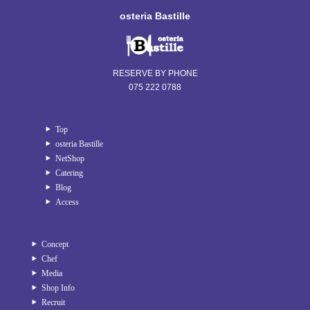
osteria Bastille
RESERVE BY PHONE
075 222 0788
Top
osteria Bastille
NetShop
Catering
Blog
Access
Concept
Chef
Media
Shop Info
Recruit