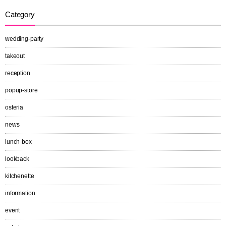
Category
wedding-party
takeout
reception
popup-store
osteria
news
lunch-box
lookback
kitchenette
information
event