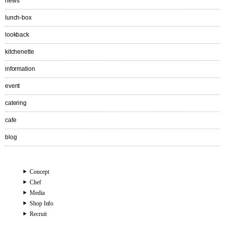
news
lunch-box
lookback
kitchenette
information
event
catering
cafe
blog
Concept
Chef
Media
Shop Info
Recruit