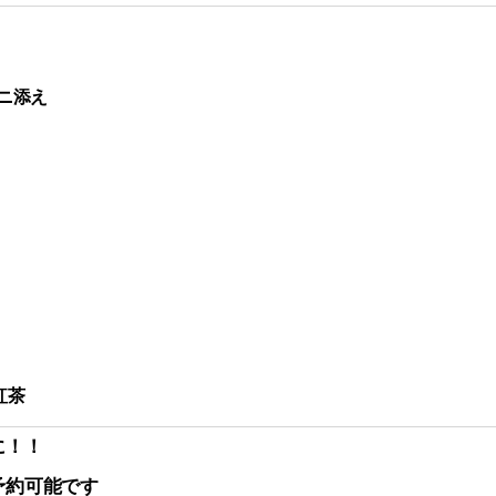
ニ添え
紅茶
に！！
予約可能です