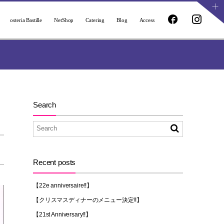
osteria Bastille
NetShop
Catering
Blog
Access
Search
Recent posts
【22e anniversaire!!】
【クリスマスディナーのメニュー決定!!】
【21st Anniversary!!】