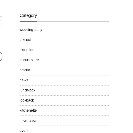
Category
wedding-party
takeout
reception
popup-store
osteria
news
lunch-box
lookback
kitchenette
information
event