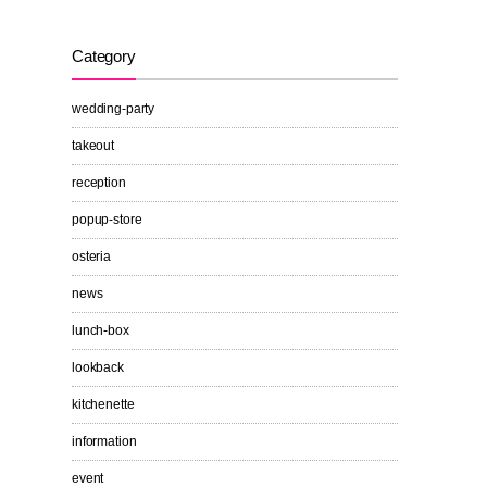
Category
wedding-party
takeout
reception
popup-store
osteria
news
lunch-box
lookback
kitchenette
information
event