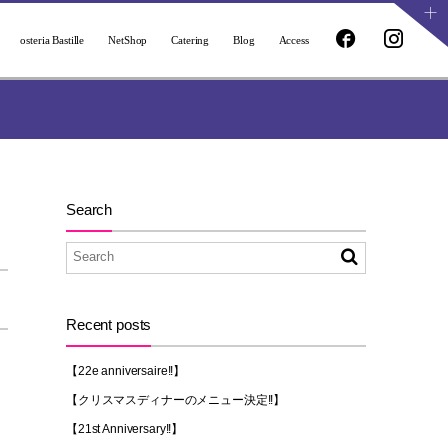
osteria Bastille
NetShop
Catering
Blog
Access
Search
Recent posts
【22e anniversaire!!】
【クリスマスディナーのメニュー決定!!】
【21st Anniversary!!】