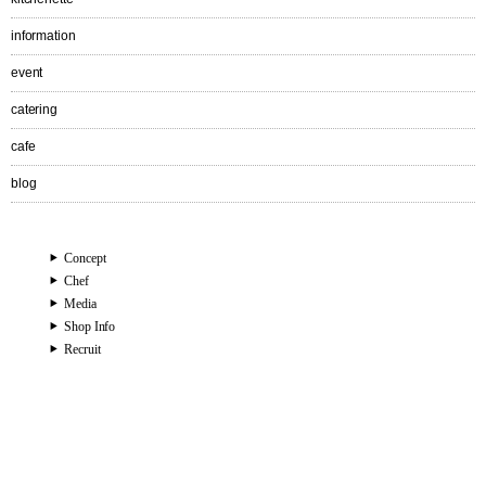
information
event
catering
cafe
blog
Concept
Chef
Media
Shop Info
Recruit