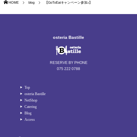
HOME
blog
【GoToEatキャンペーン参加♪】
osteria Bastille
RESERVE BY PHONE
075 222 0788
Top
osteria Bastille
NetShop
Catering
Blog
Access