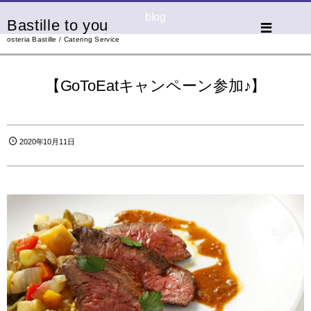
blog
Bastille to you
osteria Bastille / Catering Service
【GoToEatキャンペーン参加♪】
2020年10月11日