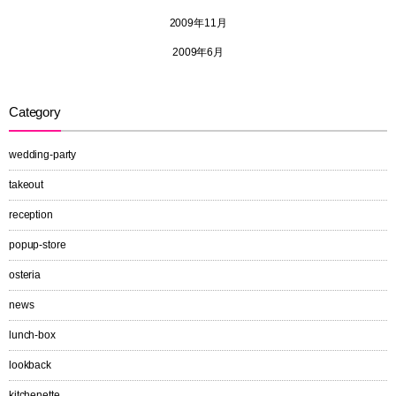
2009年11月
2009年6月
Category
wedding-party
takeout
reception
popup-store
osteria
news
lunch-box
lookback
kitchenette